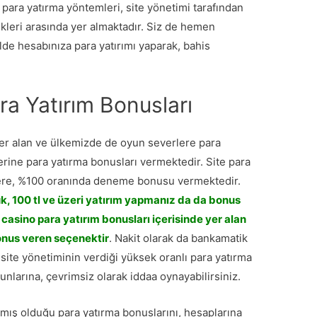
 para yatırma yöntemleri, site yönetimi tarafından
ekleri arasında yer almaktadır. Siz de hemen
ilde hesabınıza para yatırımı yaparak, bahis
a Yatırım Bonusları
 yer alan ve ülkemizde de oyun severlere para
erine para yatırma bonusları vermektedir. Site para
izlere, %100 oranında deneme bonusu vermektedir.
k, 100 tl ve üzeri yatırım yapmanız da da bonus
asino para yatırım bonusları içerisinde yer alan
bonus veren seçenektir
. Nakit olarak da bankamatik
 site yönetiminin verdiği yüksek oranlı para yatırma
larına, çevrimsiz olarak iddaa oynayabilirsiniz.
nmış olduğu para yatırma bonuslarını, hesaplarına