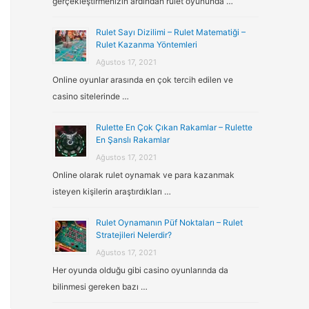
gerçekleştirmenizin ardından rulet oyununda …
Rulet Sayı Dizilimi – Rulet Matematiği –
Rulet Kazanma Yöntemleri
Ağustos 17, 2021
Online oyunlar arasında en çok tercih edilen ve
casino sitelerinde …
Rulette En Çok Çıkan Rakamlar – Rulette
En Şanslı Rakamlar
Ağustos 17, 2021
Online olarak rulet oynamak ve para kazanmak
isteyen kişilerin araştırdıkları …
Rulet Oynamanın Püf Noktaları – Rulet
Stratejileri Nelerdir?
Ağustos 17, 2021
Her oyunda olduğu gibi casino oyunlarında da
bilinmesi gereken bazı …